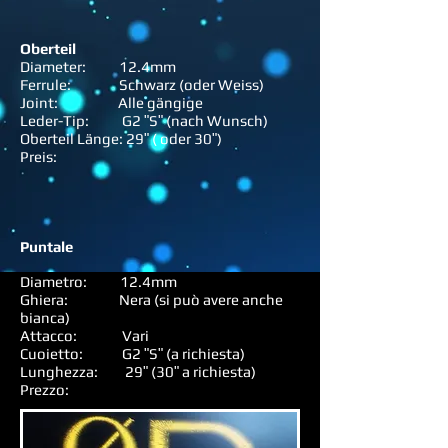
Oberteil
Diameter: 12.4mm
Ferrule: Schwarz (oder Weiss)
Joint: Alle gängige
Leder-Tip: G2 ʺSʺ (nach Wunsch)
Oberteil Länge: 29ʺ ( oder 30ʺ)
Preis:
Puntale
Diametro: 12.4mm
Ghiera: Nera (si può avere anche
bianca)
Attacco: Vari
Cuoietto: G2 ʺSʺ (a richiesta)
Lunghezza: 29ʺ (30ʺ a richiesta)
Prezzo: