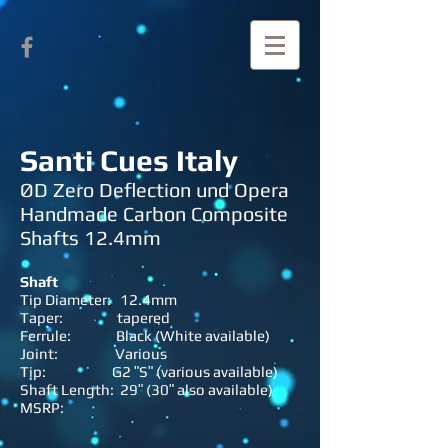
Santi Cues Italy
ØD Zero Deflection und Opera
Handmade Carbon Composite
Shafts 12.4mm
Shaft
Tip Diameter: 12.4mm
Taper: tapered
Ferrule: Black (White available)
Joint: Various
Tip: G2 ʺSʺ (various available)
Shaft Length: 29ʺ (30ʺ also available)
MSRP: