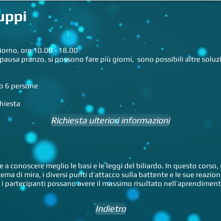
uppi
no, ore 10.00 - 18.00
si possono fare più giorni, sono possibili
altre
soluz
6 persone
hiesta
Richiesta ulteriori informazioni
 a conoscere meglio le basi e le leggi del biliardo. In questo corso,
stema di mira, i diversi punti d’attacco sulla battente e le sue reazi
i partecipanti possano avere il massimo risultato nell’aprendiment
Indietro