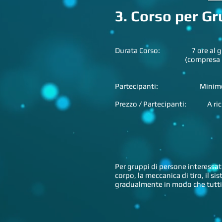
3. Corso per Gr
Durata Corso: 7 ore al gior
(compresa pausa pranzo, 
Partecipanti: Minimo 
Prezzo / Partecipanti: A ric
Per gruppi di persone interessate
corpo, la meccanica di tiro, il si
gradualmente in modo che tutti 